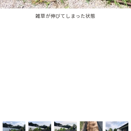
除草作業
LINEの友だちに追加
LINEの友だちに追加