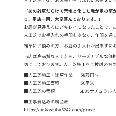
人工芝施工後、お客様からは嬉しいお声をい
「あの雑草だらけで荒地と化した我が家の庭
り、家族一同、大変喜んでおります。」
お庭が見違えるほどキレイになったことで、
人工芝はお手入れの手間も少なく、年間を通
雑草にお悩みの方、お庭の手入れが出来ずに
当店は高品質な人工芝を、リーズナブルな価格
切にしております。人工芝施工をご検討の方
■人工芝施工・除草作業 58万円〜
■人工芝施工面積 56平米
■人工芝の種類 SLDSナチュラル人工
■工事費込みの料金表
https://jinkoshiba8242.com/price/