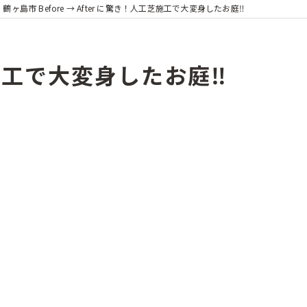
鶴ヶ島市 Before → After に驚き！人工芝施工で大変身したお庭‼
工芝施工で大変身したお庭‼