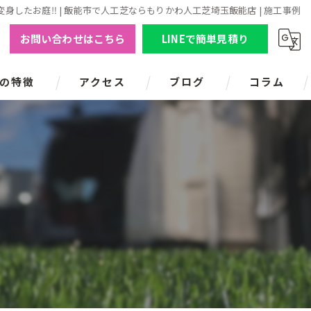
工で大変身したお庭‼ | 飯能市で人工芝ならもりかわ人工芝埼玉飯能店 | 施工事例
お問い合わせはこちら
LINEで簡単見積り
の特徴
アクセス
ブログ
コラム
の人工芝
の人工芝
の人工芝
の人工芝
の人工芝