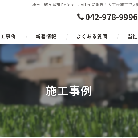
埼玉｜鶴ヶ島市 Before → After に驚き！人工芝施
042-978-9996
施工事例
新着情報
よくある質問
当社
日高市
入間市
施工事例
狭山市
所沢市
瑞穂町