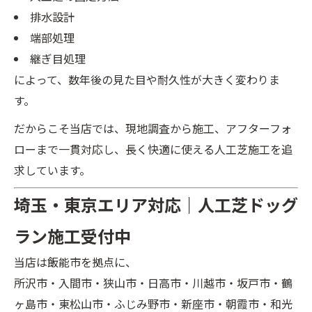
排水設計
端部処理
継ぎ目処理
によって、数年後の見た目や耐久性が大きく変わりま
す。
だからこそ当店では、現地調査から施工、アフターフォ
ローまで一貫対応し、長く快適に使える人工芝施工を追
LINEの友だちに追加
LINEの友だちに追加
求しています。
埼玉・東京エリア対応｜人工芝ドッグ
ラン施工受付中
当店は飯能市を拠点に、
所沢市・入間市・狭山市・日高市・川越市・坂戸市・鶴
ヶ島市・東松山市・ふじみ野市・新座市・朝霞市・和光