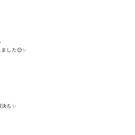
、
ました😊✨
決💪✨
LINEの友だちに追加
LINEの友だちに追加