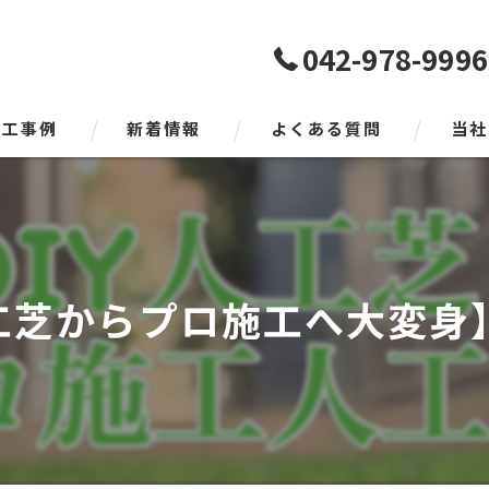
042-978-9996
施工事例
新着情報
よくある質問
当社
日高市
入間市
工芝からプロ施工へ大変身】
狭山市
所沢市
瑞穂町