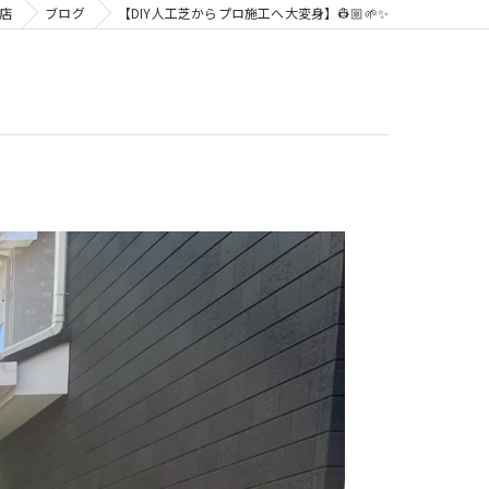
店
ブログ
【DIY人工芝からプロ施工へ大変身】👷🏼🌱✨