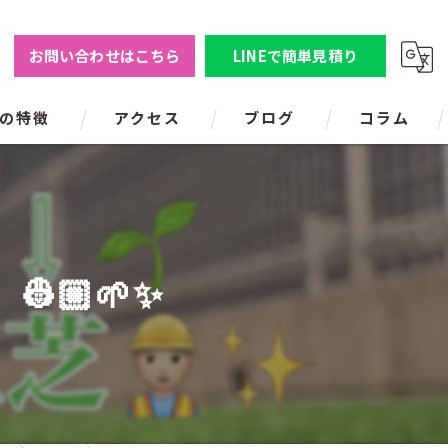
お問い合わせはこちら
LINEで簡単見積り
の特徴
アクセス
ブログ
コラム
の人工芝
の人工芝
🏼🌱✨
の人工芝
の人工芝
の人工芝