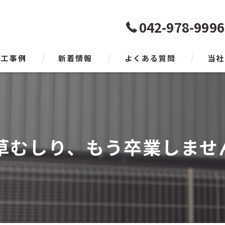
042-978-9996
施工事例
新着情報
よくある質問
当社
日高市
入間市
の草むしり、もう卒業しません
狭山市
所沢市
瑞穂町