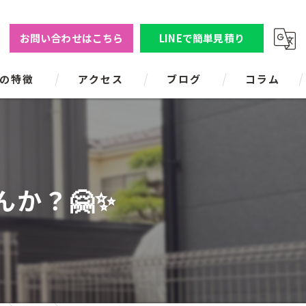
お問い合わせはこちら
LINEで簡単見積り
の特徴
アクセス
ブログ
コラム
の人工芝
の人工芝
か？🤗✨
の人工芝
の人工芝
の人工芝