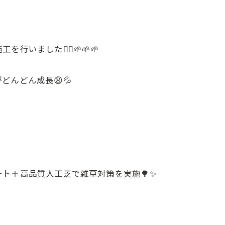
✨
ました👷‍♂️🌱🌱🌱
んどん成長😩💦
ト＋高品質人工芝で雑草対策を実施🌳✨
LINEの友だちに追加
LINEの友だちに追加